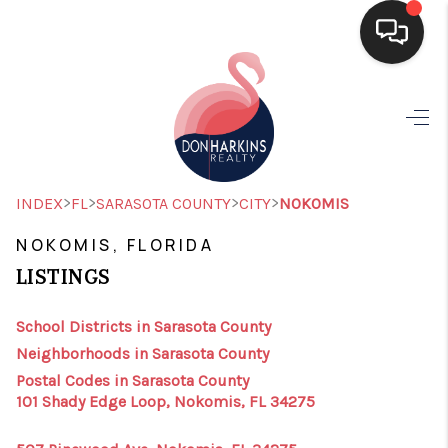
HOME
SEARCH LISTINGS
BUYING
>
>
>
>
INDEX
FL
SARASOTA COUNTY
CITY
NOKOMIS
SELLING
NOKOMIS, FLORIDA
LISTINGS
FINANCING
HOME VALUE
School Districts in Sarasota County
Neighborhoods in Sarasota County
WHO WE ARE
Postal Codes in Sarasota County
101 Shady Edge Loop, Nokomis, FL 34275
CONNECT